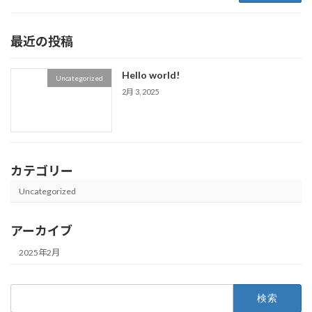
最近の投稿
Hello world!
Uncategorized
2月 3, 2025
カテゴリー
Uncategorized
アーカイブ
2025年2月
検
索: