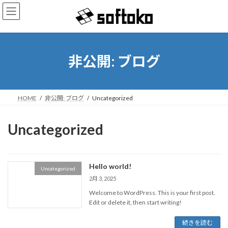
コ
ナ
ン
ビ
テ
ゲ
ン
ー
ツ
シ
へ
ョ
非公開: ブログ
ス
ン
キ
に
ッ
移
プ
動
HOME
非公開: ブログ
Uncategorized
Uncategorized
Hello world!
Uncategorized
2月 3, 2025
Welcome to WordPress. This is your first post.
Edit or delete it, then start writing!
続きを読む